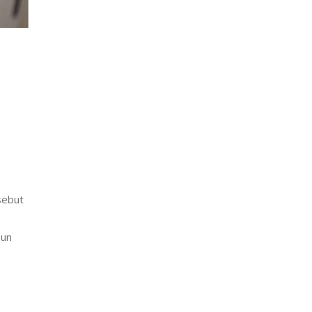
sebut
pun