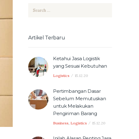
Search
for:
Artikel Terbaru
Ketahui Jasa Logistik
yang Sesuai Kebutuhan
Logistics
15.12.20
Pertimbangan Dasar
Sebelum Memutuskan
untuk Melakukan
Pengiriman Barang
Business
,
Logistics
15.12.20
Inilah Alasan Penting Jasa