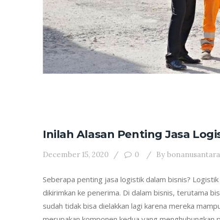
Inilah Alasan Penting Jasa Logi
December 15, 2020
0
By
bonanusantara
Seberapa penting jasa logistik dalam bisnis? Logist
dikirimkan ke penerima. Di dalam bisnis, terutama b
sudah tidak bisa dielakkan lagi karena mereka mampu
merupakan komponen kedua yang menghubungkan p